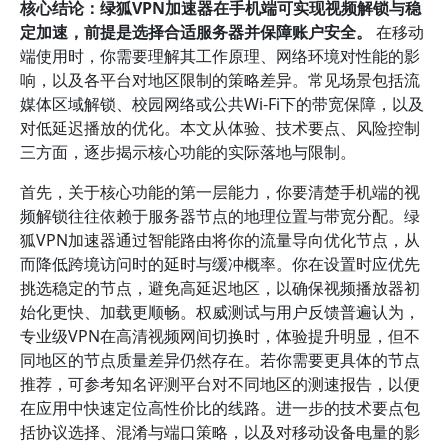
核心结论：绿狐VPN加速器在手机端可实现视频解锁与稳
定加速，前提是选择合适服务器并保障账户安全。
在移动
端使用时，你需要理解其工作原理、网络环境对性能的影
响，以及各平台对地区限制的策略差异。常见场景包括流
媒体区域解锁、校园网络或公共Wi-Fi下的带宽保障，以及
对低延迟播放的优化。本文从体验、技术要点、风险控制
三方面，逐步揭示核心功能的实际落地与限制。
首先，关于核心功能的第一层能力，你要清楚手机端的视
频解锁往往依赖于服务器节点的地理位置与带宽分配。绿
狐VPN加速器通过智能路由将你的流量导向优化节点，从
而降低跨境访问时的延时与缓冲概率。你在设置时应优先
挑选稳定的节点，避免高延迟地区，以确保视频播放器初
始化更快、加载更顺畅。权威测试与用户反馈普遍认为，
专业级VPN在高清视频网间切换时，体验提升明显，但不
同地区的节点质量差异仍然存在。若你需要更具体的节点
推荐，可参考知名评测平台对不同地区的测速报告，以便
在应用中快速定位高性价比的线路。进一步的技术要点包
括协议选择、混淆与端口策略，以及对移动设备电量的影